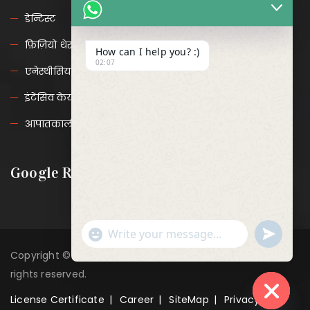
डेन्टिस्ट
फ़िज़ियो थेरापी
How can I help you? :)
02:07
एनेस्थीसिया
इंटेंसिव केयर यूनिट
आपातकालीन सेवाएं
Google Reviews
"+chaty_settings.lang.emoji_picker+"
Undefine
WhatsApp Message
Copyright © 2026
H M Surgical Hospital Azamgarh
. All
rights reserved.
License Certificate
Career
SiteMap
Privacy